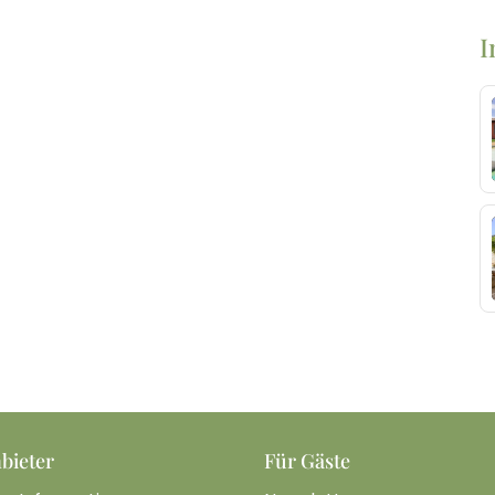
I
bieter
Für Gäste