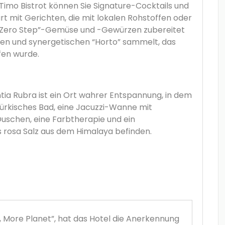
Timo Bistrot können Sie Signature-Cocktails und
art mit Gerichten, die mit lokalen Rohstoffen oder
it “Zero Step”-Gemüse und -Gewürzen zubereitet
en und synergetischen “Horto” sammelt, das
fen wurde.
a Rubra ist ein Ort wahrer Entspannung, in dem
 türkisches Bad, eine Jacuzzi-Wanne mit
Duschen, eine Farbtherapie und ein
 rosa Salz aus dem Himalaya befinden.
ic, More Planet”, hat das Hotel die Anerkennung