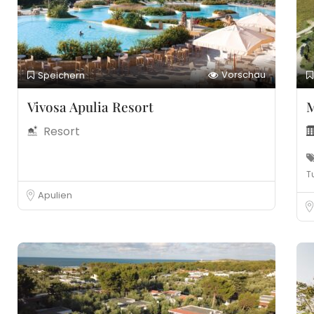
Vorschau
Speichern
Vivosa Apulia Resort
M
Resort
T
Apulien