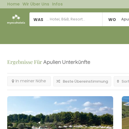
Home
Wir Über Uns
Infos
Apu
WAS
WO
Ergebnisse Für
Apulien
Unterkünfte
In meiner Nähe
Beste Übereinstimmung
Sort